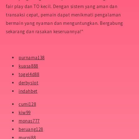
fair play dan TO kecil. Dengan sistem yang aman dan
transaksi cepat, pemain dapat menikmati pengalaman
bermain yang nyaman dan menguntungkan. Bergabung
sekarang dan rasakan keseruannya!"
purnama138
kuasa888
togel4d88
derbyslot
indahbet
cumi128
kiw99
monas777
beruang128
murni88