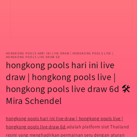
Open
media
1
in
HONGKONG POOLS HARI INI LIVE DRAW | HONGKONG POOLS LIVE |
HONGKONG POOLS LIVE DRAW 6D
modal
hongkong pools hari ini live
draw | hongkong pools live |
hongkong pools live draw 6d 🛠️
Mira Schendel
hongkong pools hari ini live draw | hongkong pools live |
hongkong pools live draw 6d
,adalah platform slot Thailand
resmi yang menghadirkan permainan seru dengan aturan