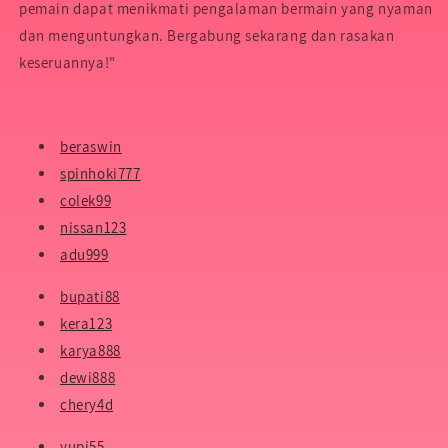
pemain dapat menikmati pengalaman bermain yang nyaman
dan menguntungkan. Bergabung sekarang dan rasakan
keseruannya!"
beraswin
spinhoki777
colek99
nissan123
adu999
bupati88
kera123
karya888
dewi888
chery4d
yupi55