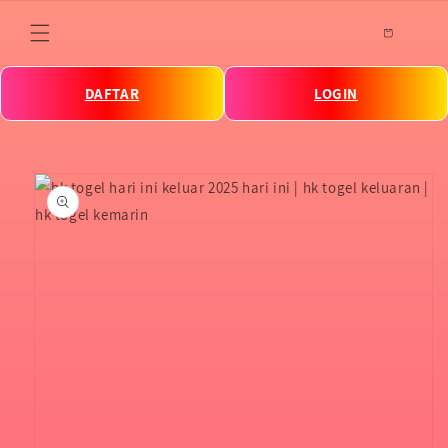
Skip to
content
DAFTAR
LOGIN
Skip to
product
information