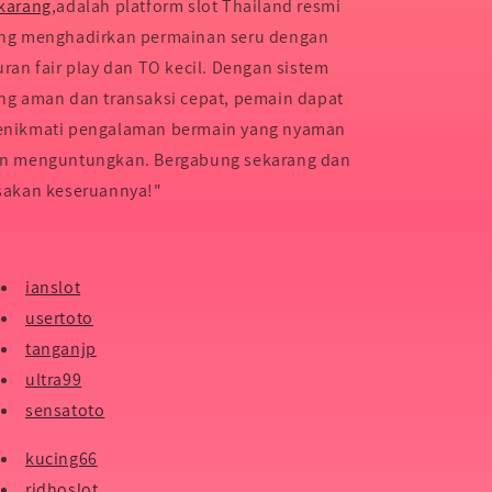
karang
,adalah platform slot Thailand resmi
ng menghadirkan permainan seru dengan
uran fair play dan TO kecil. Dengan sistem
ng aman dan transaksi cepat, pemain dapat
nikmati pengalaman bermain yang nyaman
n menguntungkan. Bergabung sekarang dan
sakan keseruannya!"
ianslot
usertoto
tanganjp
ultra99
sensatoto
kucing66
ridhoslot