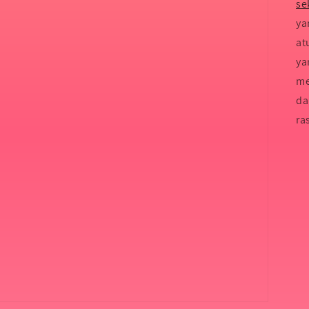
se
ya
at
ya
me
da
ra