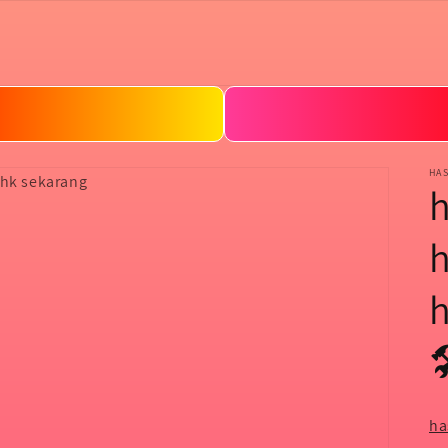
HAS
h
h
h

ha