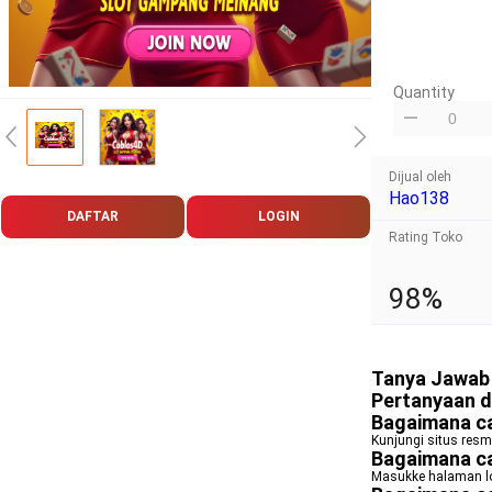
Quantity
Dijual oleh
Hao138
DAFTAR
LOGIN
Rating Toko
98%
Tanya Jawab
Pertanyaan 
Bagaimana c
Kunjungi situs resmi
Bagaimana ca
Masukke halaman lo