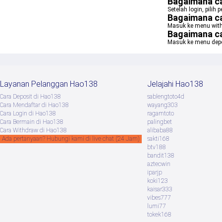
Bagaimana ca
Setelah login, pili
Bagaimana ca
Masuk ke menu withd
Bagaimana ca
Masuk ke menu depos
Layanan Pelanggan Hao138
Jelajahi Hao138
Cara Deposit di Hao138
sablengtoto4d
Cara Mendaftar di Hao138
wayang303
Cara Login di Hao138
ragamtoto
Cara Bermain di Hao138
palingbet
Cara Withdraw di Hao138
alibaba88
Ada pertanyaan? Hubungi kami di live chat (24 Jam)
sakti168
btv188
bandit138
aztecwin
iparjp
koki123
kaisar333
vibes777
lumi77
tokek168