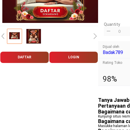
Quantity
Dijual oleh
Badak789
DAFTAR
LOGIN
Rating Toko
98%
Tanya Jawab
Pertanyaan 
Bagaimana c
Kunjungi situs resmi
Bagaimana ca
Masukke halaman lo