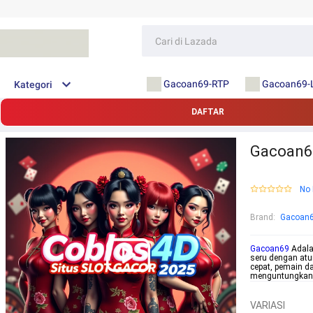
Gacoan69-RTP
Gacoan69-
Kategori
DAFTAR
Gacoan69
No 
Brand
:
Gacoan
Gacoan69
Adala
seru dengan atu
cepat, pemain 
menguntungkan.
VARIASI