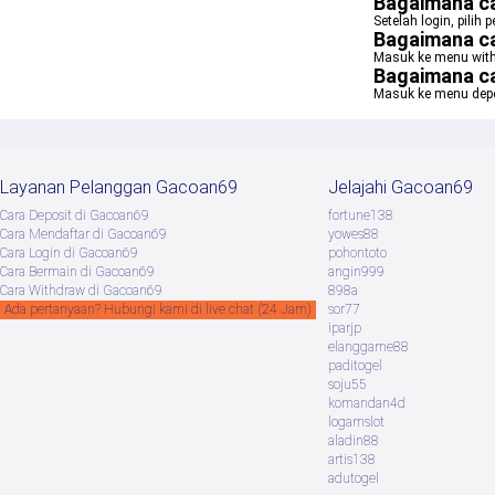
Bagaimana ca
Setelah login, pili
Bagaimana c
Masuk ke menu withd
Bagaimana ca
Masuk ke menu depos
Layanan Pelanggan Gacoan69
Jelajahi Gacoan69
Cara Deposit di Gacoan69
fortune138
Cara Mendaftar di Gacoan69
yowes88
Cara Login di Gacoan69
pohontoto
Cara Bermain di Gacoan69
angin999
Cara Withdraw di Gacoan69
898a
Ada pertanyaan? Hubungi kami di live chat (24 Jam)
sor77
iparjp
elanggame88
paditogel
soju55
komandan4d
logamslot
aladin88
artis138
adutogel