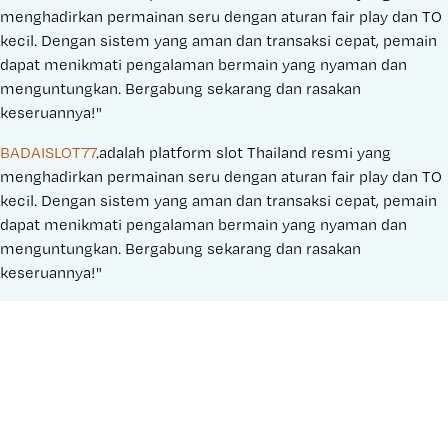
menghadirkan permainan seru dengan aturan fair play dan TO 
kecil. Dengan sistem yang aman dan transaksi cepat, pemain 
dapat menikmati pengalaman bermain yang nyaman dan 
menguntungkan. Bergabung sekarang dan rasakan 
keseruannya!"
BADAISLOT77
.adalah platform slot Thailand resmi yang 
menghadirkan permainan seru dengan aturan fair play dan TO 
kecil. Dengan sistem yang aman dan transaksi cepat, pemain 
dapat menikmati pengalaman bermain yang nyaman dan 
menguntungkan. Bergabung sekarang dan rasakan 
keseruannya!"
Made with 
BADAISLOT77