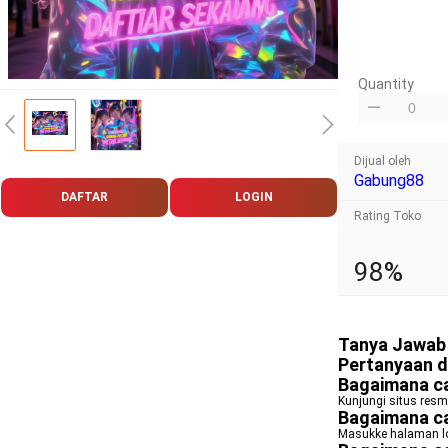
Quantity
Dijual oleh
Gabung88
DAFTAR
LOGIN
Rating Toko
98%
Tanya Jawab
Pertanyaan 
Bagaimana c
Kunjungi situs resmi
Bagaimana ca
Masukke halaman lo