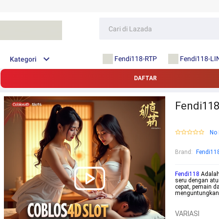
Fendi118-RTP
Fendi118-LI
Kategori
DAFTAR
Fendi118
No 
Brand
:
Fendi11
Fendi118
Adalah
seru dengan atu
cepat, pemain 
menguntungkan.
VARIASI