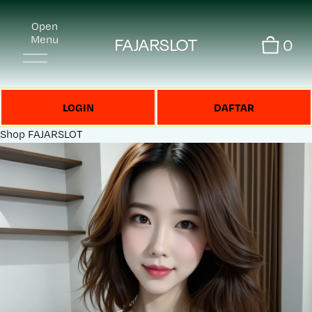
Open
Menu
FAJARSLOT
0
LOGIN
DAFTAR
Shop
FAJARSLOT