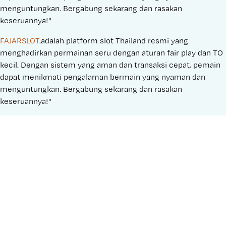
menguntungkan. Bergabung sekarang dan rasakan 
keseruannya!"
FAJARSLOT
.adalah platform slot Thailand resmi yang 
menghadirkan permainan seru dengan aturan fair play dan TO 
kecil. Dengan sistem yang aman dan transaksi cepat, pemain 
dapat menikmati pengalaman bermain yang nyaman dan 
menguntungkan. Bergabung sekarang dan rasakan 
keseruannya!"
Made with 
FAJARSLOT