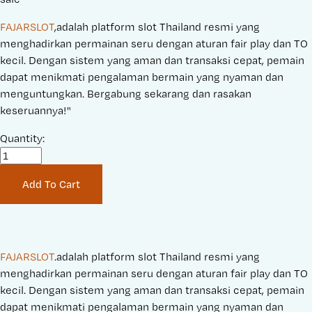
l
i
FAJARSLOT
,adalah platform slot Thailand resmi yang 
e
g
menghadirkan permainan seru dengan aturan fair play dan TO 
P
i
kecil. Dengan sistem yang aman dan transaksi cepat, pemain 
r
n
dapat menikmati pengalaman bermain yang nyaman dan 
i
a
menguntungkan. Bergabung sekarang dan rasakan 
c
l
keseruannya!"
e
P
:
r
Quantity:
i
c
e
Add To Cart
:
FAJARSLOT
.adalah platform slot Thailand resmi yang 
menghadirkan permainan seru dengan aturan fair play dan TO 
kecil. Dengan sistem yang aman dan transaksi cepat, pemain 
dapat menikmati pengalaman bermain yang nyaman dan 