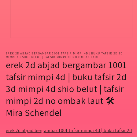
Open
media
1
in
EREK 2D ABJAD BERGAMBAR 1001 TAFSIR MIMPI 4D | BUKU TAFSIR 2D 3D
MIMPI 4D SHIO BELUT | TAFSIR MIMPI 2D NO OMBAK LAUT
modal
erek 2d abjad bergambar 1001
tafsir mimpi 4d | buku tafsir 2d
3d mimpi 4d shio belut | tafsir
mimpi 2d no ombak laut 🛠️
Mira Schendel
erek 2d abjad bergambar 1001 tafsir mimpi 4d | buku tafsir 2d