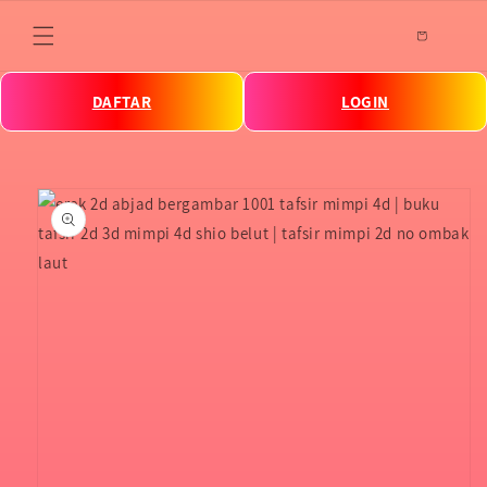
Skip to
content
DAFTAR
LOGIN
Skip to
product
information