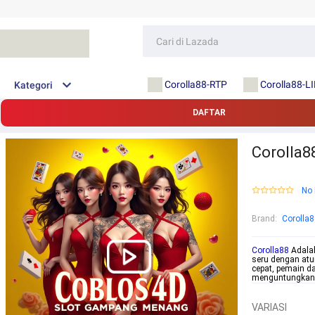
Corolla88-RTP
Corolla88-L
Kategori
DAFTAR
Corolla8
No 
Brand
:
Corolla
Corolla88
Adalah
seru dengan atu
cepat, pemain 
menguntungkan.
VARIASI