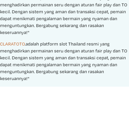
menghadirkan permainan seru dengan aturan fair play dan TO 
kecil. Dengan sistem yang aman dan transaksi cepat, pemain 
dapat menikmati pengalaman bermain yang nyaman dan 
menguntungkan. Bergabung sekarang dan rasakan 
keseruannya!"
CLARATOTO
.adalah platform slot Thailand resmi yang 
menghadirkan permainan seru dengan aturan fair play dan TO 
kecil. Dengan sistem yang aman dan transaksi cepat, pemain 
dapat menikmati pengalaman bermain yang nyaman dan 
menguntungkan. Bergabung sekarang dan rasakan 
keseruannya!"
Made with 
CLARATOTO