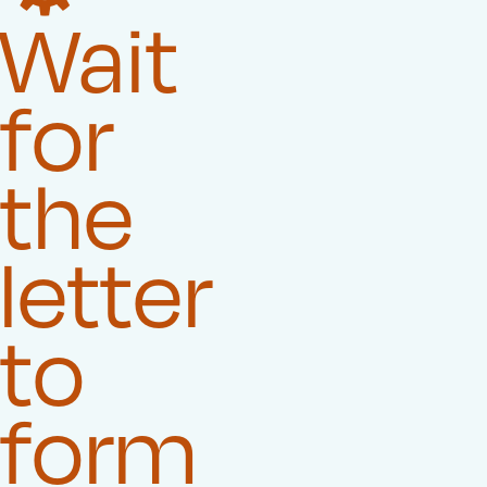
Wait
for
the
letter
to
form