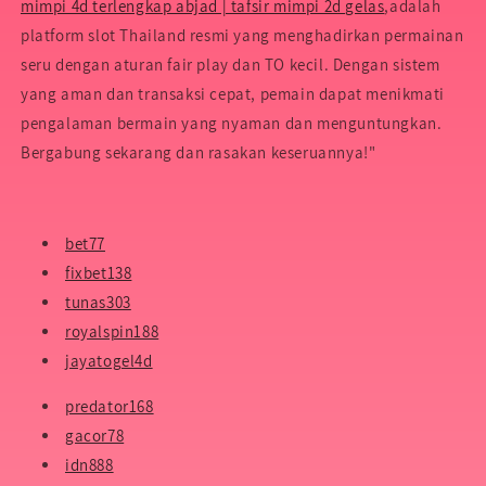
mimpi 4d terlengkap abjad | tafsir mimpi 2d gelas
,adalah
platform slot Thailand resmi yang menghadirkan permainan
seru dengan aturan fair play dan TO kecil. Dengan sistem
yang aman dan transaksi cepat, pemain dapat menikmati
pengalaman bermain yang nyaman dan menguntungkan.
Bergabung sekarang dan rasakan keseruannya!"
bet77
fixbet138
tunas303
royalspin188
jayatogel4d
predator168
gacor78
idn888