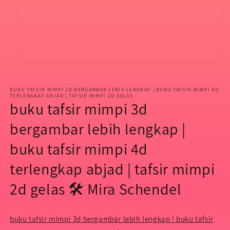
Open
media
1
in
BUKU TAFSIR MIMPI 3D BERGAMBAR LEBIH LENGKAP | BUKU TAFSIR MIMPI 4D
TERLENGKAP ABJAD | TAFSIR MIMPI 2D GELAS
modal
buku tafsir mimpi 3d
bergambar lebih lengkap |
buku tafsir mimpi 4d
terlengkap abjad | tafsir mimpi
2d gelas 🛠️ Mira Schendel
buku tafsir mimpi 3d bergambar lebih lengkap | buku tafsir