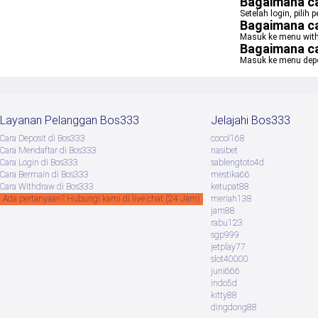
Bagaimana ca
Setelah login, pili
Bagaimana ca
Masuk ke menu withd
Bagaimana ca
Masuk ke menu depos
Layanan Pelanggan Bos333
Jelajahi Bos333
Cara Deposit di Bos333
cocol168
Cara Mendaftar di Bos333
nasibet
Cara Login di Bos333
sablengtoto4d
Cara Bermain di Bos333
mestika66
Cara Withdraw di Bos333
ketupat88
Ada pertanyaan? Hubungi kami di live chat (24 Jam)
meriah138
jam88
rabu123
sgp999
jetplay77
slot40000
juni666
indo5d
kitty88
dingdong88