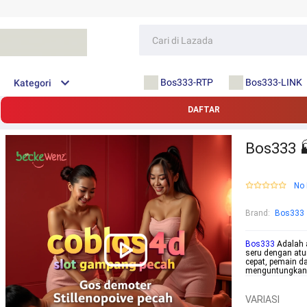
Bos333-RTP
Bos333-LINK
Kategori
DAFTAR
Bos333 
No 
Brand
:
Bos333
Bos333
Adalah 
seru dengan atu
cepat, pemain 
menguntungkan.
VARIASI