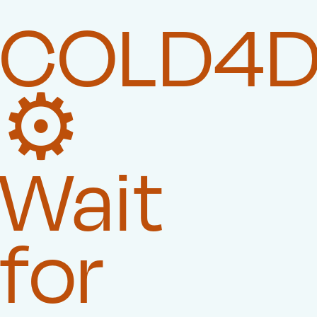
COLD4
⚙️
Wait
for