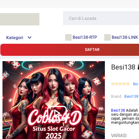
Besi138-RTP
Besi138-LINK
Kategori
DAFTAR
Besi138 
No 
Brand
:
Besi138
Besi138
Adalah 
seru dengan atu
cepat, pemain 
menguntungkan.
VARIASI