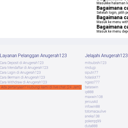
Masukke halaman lo
Bagaimana ca
Setelah login, pili
Bagaimana ca
Masuk ke menu withd
Bagaimana ca
Masuk ke menu depos
Layanan Pelanggan Anugerah123
Jelajahi Anugerah123
Cara Deposit di Anugerah123
mitsubishi123
Cara Mendaftar di Anugerah123
rindujp
Cara Login di Anugerah123
siputri77
Cara Bermain di Anugerah123
holaslot77
Cara Withdraw di Anugerah123
ngaso777
Ada pertanyaan? Hubungi kami di live chat (24 Jam)
bataswin
ip888
maxwin108
jenius4d
infowin88
totomacaulive
aneka138
pokerqq99
duta888