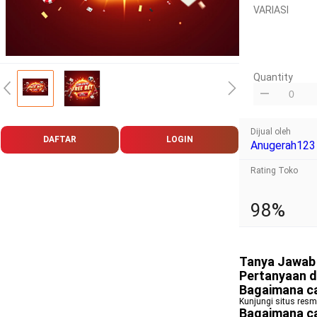
VARIASI
Quantity
Dijual oleh
DAFTAR
LOGIN
Anugerah123
Rating Toko
98%
Tanya Jawab
Pertanyaan 
Bagaimana c
Kunjungi situs resmi
Bagaimana ca