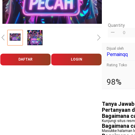
Quantity
Dijual oleh
Pemainqq
DAFTAR
LOGIN
Rating Toko
98%
Tanya Jawab
Pertanyaan 
Bagaimana c
Kunjungi situs resmi
Bagaimana ca
Masukke halaman lo