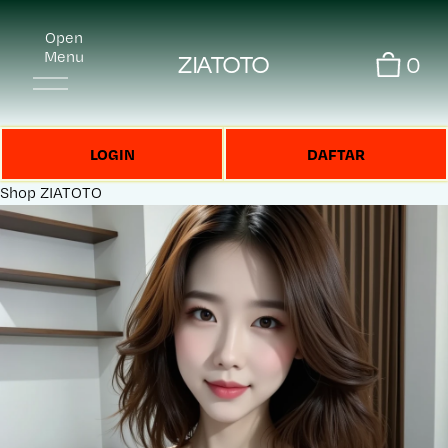
Open
Menu
ZIATOTO
0
LOGIN
DAFTAR
Shop
ZIATOTO