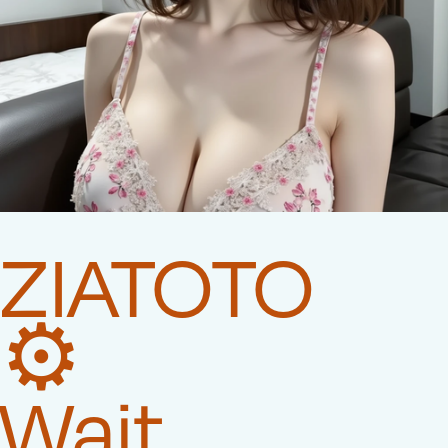
ZIATOTO
⚙️
Wait