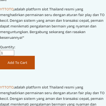
l
i
YTTOTO
,adalah platform slot Thailand resmi yang 
e
g
menghadirkan permainan seru dengan aturan fair play dan TO 
P
i
kecil. Dengan sistem yang aman dan transaksi cepat, pemain 
r
n
dapat menikmati pengalaman bermain yang nyaman dan 
i
a
menguntungkan. Bergabung sekarang dan rasakan 
c
l
keseruannya!"
e
P
:
r
Quantity:
i
c
e
Add To Cart
:
YTTOTO
.adalah platform slot Thailand resmi yang 
menghadirkan permainan seru dengan aturan fair play dan TO 
kecil. Dengan sistem yang aman dan transaksi cepat, pemain 
dapat menikmati pengalaman bermain yang nyaman dan 