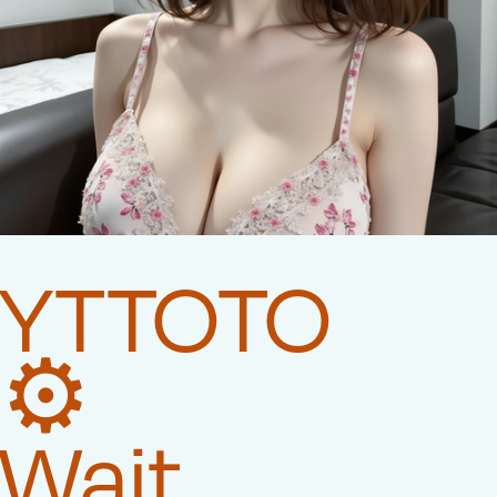
YTTOTO
⚙️
Wait