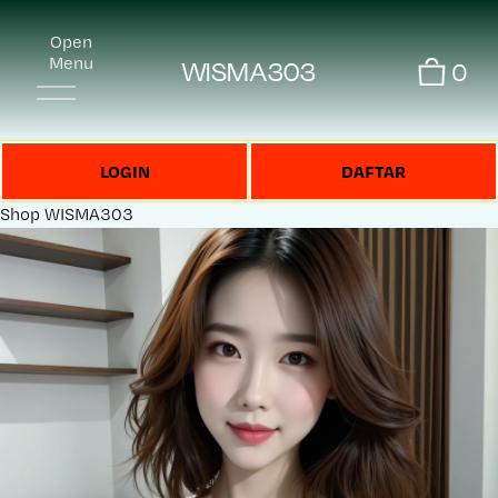
Open
Menu
WISMA303
0
LOGIN
DAFTAR
Shop
WISMA303