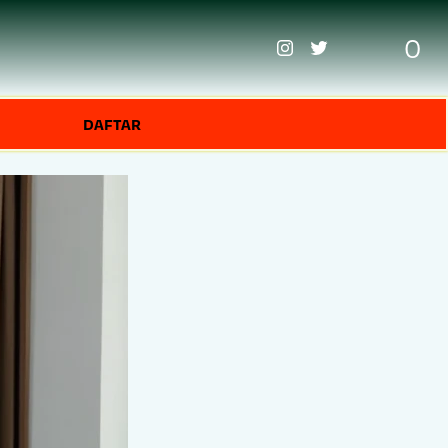
0
DAFTAR