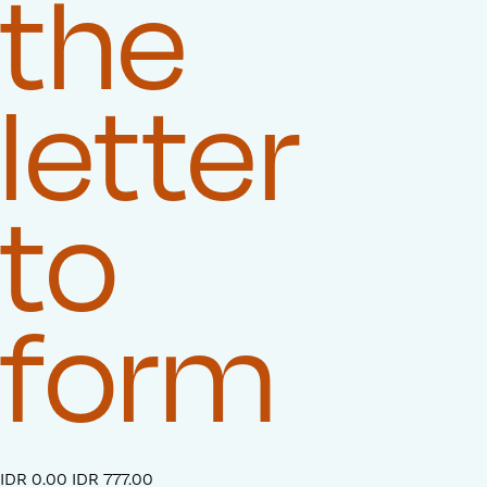
the
letter
to
form
S
IDR 0.00
O
IDR 777.00