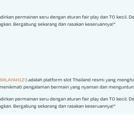
dirkan permainan seru dengan aturan fair play dan TO kecil. 
kan. Bergabung sekarang dan rasakan keseruannya!"
WILAYAH123
.adalah platform slot Thailand resmi yang menghad
t menikmati pengalaman bermain yang nyaman dan menguntung
dirkan permainan seru dengan aturan fair play dan TO kecil. 
kan. Bergabung sekarang dan rasakan keseruannya!"