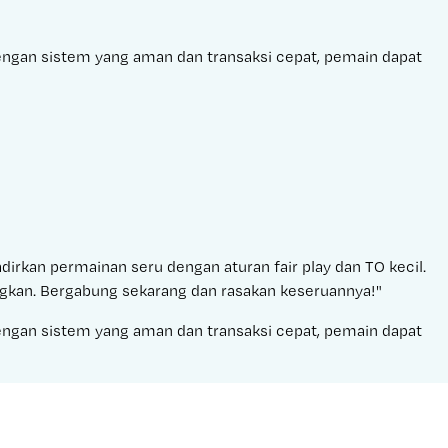
Dengan sistem yang aman dan transaksi cepat, pemain dapat 
irkan permainan seru dengan aturan fair play dan TO kecil. 
kan. Bergabung sekarang dan rasakan keseruannya!"
Dengan sistem yang aman dan transaksi cepat, pemain dapat 