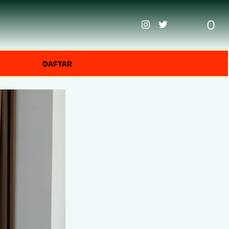
0
DAFTAR