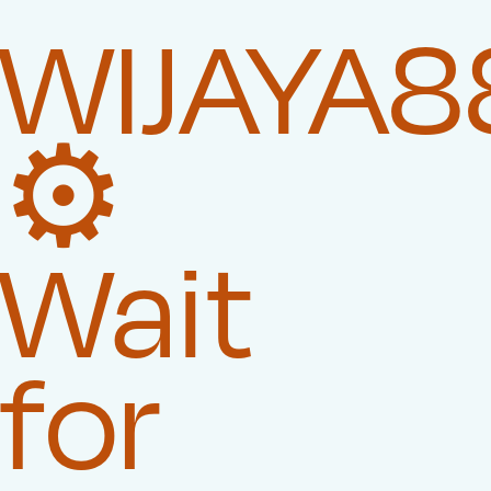
WIJAYA8
⚙️
Wait
for