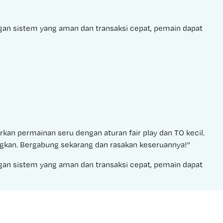
ngan sistem yang aman dan transaksi cepat, pemain dapat 
kan permainan seru dengan aturan fair play dan TO kecil. 
kan. Bergabung sekarang dan rasakan keseruannya!"
ngan sistem yang aman dan transaksi cepat, pemain dapat 