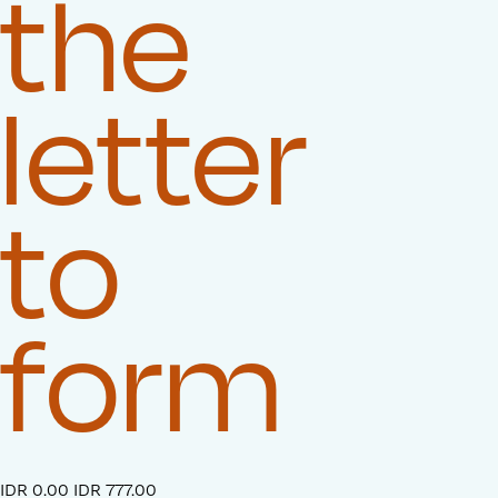
the
letter
to
form
S
IDR 0.00
O
IDR 777.00