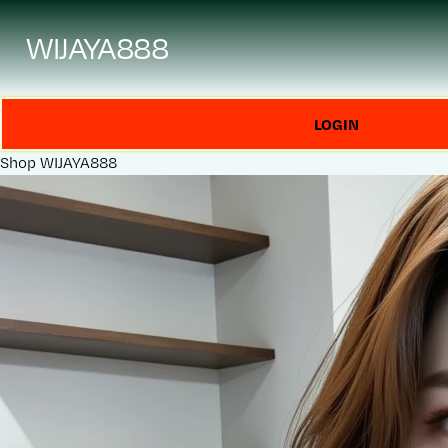
WIJAYA888
LOGIN
Shop
WIJAYA888