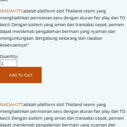
l
i
WADAH777
,adalah platform slot Thailand resmi yang 
e
g
menghadirkan permainan seru dengan aturan fair play dan TO 
P
i
kecil. Dengan sistem yang aman dan transaksi cepat, pemain 
r
n
dapat menikmati pengalaman bermain yang nyaman dan 
i
a
menguntungkan. Bergabung sekarang dan rasakan 
c
l
keseruannya!"
e
P
:
r
Quantity:
i
c
e
Add To Cart
:
WADAH777
.adalah platform slot Thailand resmi yang 
menghadirkan permainan seru dengan aturan fair play dan TO 
kecil. Dengan sistem yang aman dan transaksi cepat, pemain 
dapat menikmati pengalaman bermain yang nyaman dan 