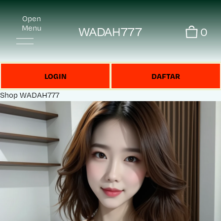
Open
Menu
WADAH777
0
LOGIN
DAFTAR
Shop
WADAH777