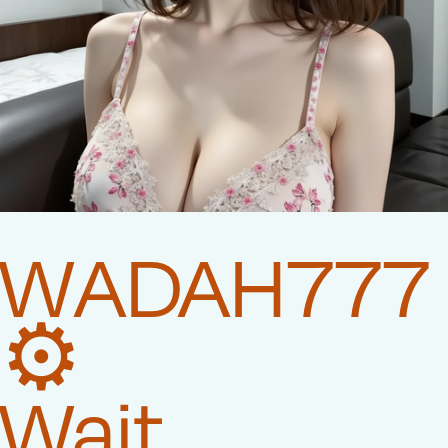
WADAH777
⚙️
Wait