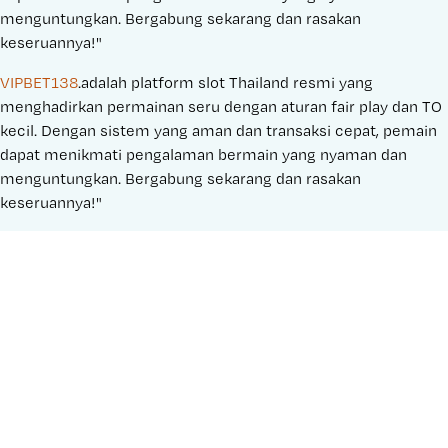
menguntungkan. Bergabung sekarang dan rasakan 
keseruannya!"
VIPBET138
.adalah platform slot Thailand resmi yang 
menghadirkan permainan seru dengan aturan fair play dan TO 
kecil. Dengan sistem yang aman dan transaksi cepat, pemain 
dapat menikmati pengalaman bermain yang nyaman dan 
menguntungkan. Bergabung sekarang dan rasakan 
keseruannya!"
Made with 
VIPBET138