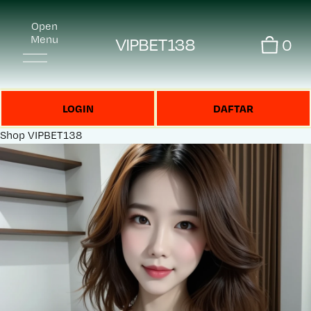
Open
Menu
VIPBET138
0
LOGIN
DAFTAR
Shop
VIPBET138