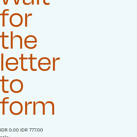
for
the
letter
to
form
S
IDR 0.00
O
IDR 777.00