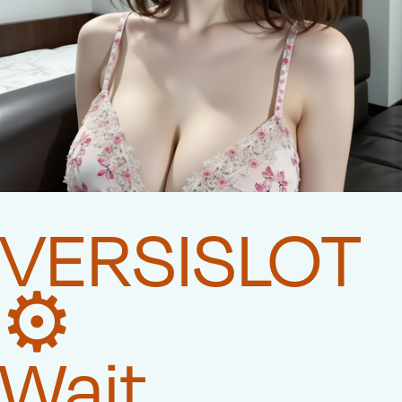
VERSISLOT
⚙️
Wait