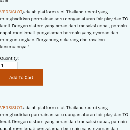
a
sale
r
l
i
VERSISLOT
,adalah platform slot Thailand resmi yang 
e
g
menghadirkan permainan seru dengan aturan fair play dan TO 
P
i
kecil. Dengan sistem yang aman dan transaksi cepat, pemain 
r
n
dapat menikmati pengalaman bermain yang nyaman dan 
i
a
menguntungkan. Bergabung sekarang dan rasakan 
c
l
keseruannya!"
e
P
:
r
Quantity:
i
c
e
Add To Cart
:
VERSISLOT
.adalah platform slot Thailand resmi yang 
menghadirkan permainan seru dengan aturan fair play dan TO 
kecil. Dengan sistem yang aman dan transaksi cepat, pemain 
dapat menikmati pengalaman bermain yang nyaman dan 