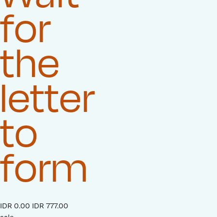
for
the
letter
to
form
S
IDR 0.00
O
IDR 777.00