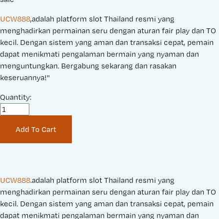
l
i
UCW888
,adalah platform slot Thailand resmi yang 
e
g
menghadirkan permainan seru dengan aturan fair play dan TO 
P
i
kecil. Dengan sistem yang aman dan transaksi cepat, pemain 
r
n
dapat menikmati pengalaman bermain yang nyaman dan 
i
a
menguntungkan. Bergabung sekarang dan rasakan 
c
l
keseruannya!"
e
P
:
r
Quantity:
i
c
e
Add To Cart
:
UCW888
.adalah platform slot Thailand resmi yang 
menghadirkan permainan seru dengan aturan fair play dan TO 
kecil. Dengan sistem yang aman dan transaksi cepat, pemain 
dapat menikmati pengalaman bermain yang nyaman dan 