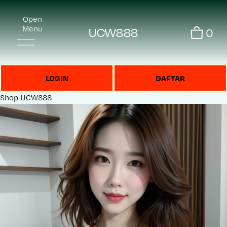
Open
Menu
UCW888
0
LOGIN
DAFTAR
Shop
UCW888