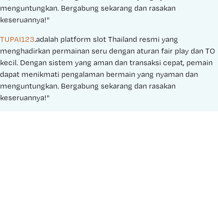
menguntungkan. Bergabung sekarang dan rasakan 
keseruannya!"
TUPAI123
.adalah platform slot Thailand resmi yang 
menghadirkan permainan seru dengan aturan fair play dan TO 
kecil. Dengan sistem yang aman dan transaksi cepat, pemain 
dapat menikmati pengalaman bermain yang nyaman dan 
menguntungkan. Bergabung sekarang dan rasakan 
keseruannya!"
Made with 
TUPAI123