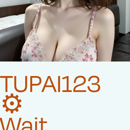
TUPAI123
⚙️
Wait