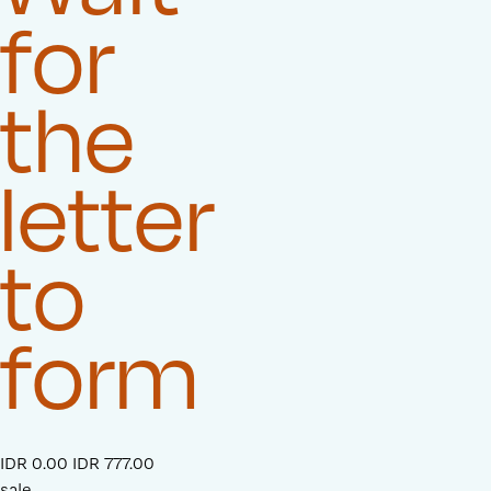
for
the
letter
to
form
S
IDR 0.00
O
IDR 777.00
a
sale
r