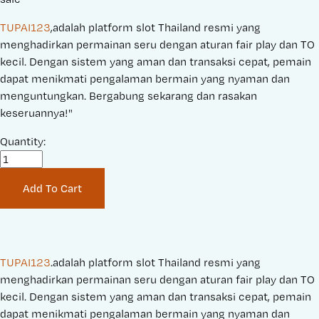
l
i
TUPAI123
,adalah platform slot Thailand resmi yang 
e
g
menghadirkan permainan seru dengan aturan fair play dan TO 
P
i
kecil. Dengan sistem yang aman dan transaksi cepat, pemain 
r
n
dapat menikmati pengalaman bermain yang nyaman dan 
i
a
menguntungkan. Bergabung sekarang dan rasakan 
c
l
keseruannya!"
e
P
:
r
Quantity:
i
c
e
Add To Cart
:
TUPAI123
.adalah platform slot Thailand resmi yang 
menghadirkan permainan seru dengan aturan fair play dan TO 
kecil. Dengan sistem yang aman dan transaksi cepat, pemain 
dapat menikmati pengalaman bermain yang nyaman dan 