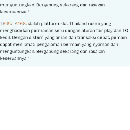
menguntungkan. Bergabung sekarang dan rasakan 
keseruannya!"
TRISULA168
.adalah platform slot Thailand resmi yang 
menghadirkan permainan seru dengan aturan fair play dan TO 
kecil. Dengan sistem yang aman dan transaksi cepat, pemain 
dapat menikmati pengalaman bermain yang nyaman dan 
menguntungkan. Bergabung sekarang dan rasakan 
keseruannya!"
Made with 
TRISULA168