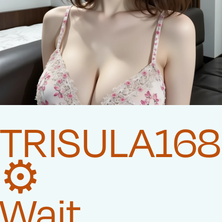
TRISULA168
⚙️
Wait