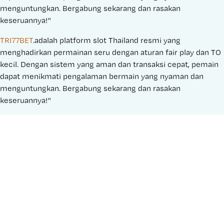
menguntungkan. Bergabung sekarang dan rasakan 
keseruannya!"
TRI77BET
.adalah platform slot Thailand resmi yang 
menghadirkan permainan seru dengan aturan fair play dan TO 
kecil. Dengan sistem yang aman dan transaksi cepat, pemain 
dapat menikmati pengalaman bermain yang nyaman dan 
menguntungkan. Bergabung sekarang dan rasakan 
keseruannya!"
Made with 
TRI77BET