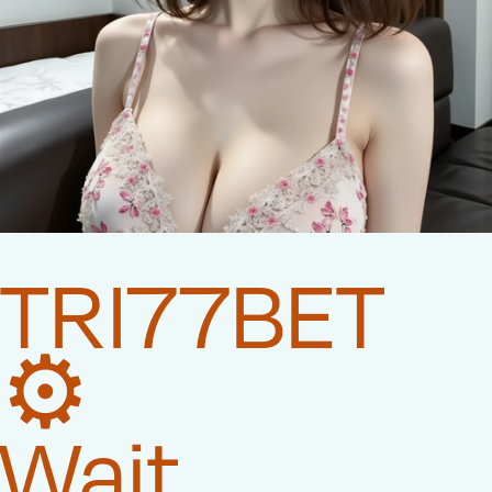
TRI77BET
⚙️
Wait