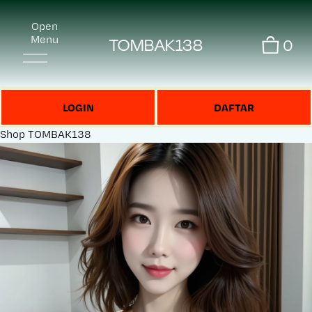
Open
Menu
TOMBAK138
0
LOGIN
DAFTAR
Shop
TOMBAK138