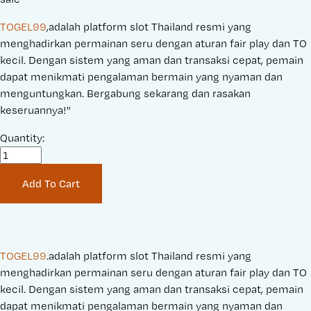
l
i
TOGEL99
,adalah platform slot Thailand resmi yang 
e
g
menghadirkan permainan seru dengan aturan fair play dan TO 
P
i
kecil. Dengan sistem yang aman dan transaksi cepat, pemain 
r
n
dapat menikmati pengalaman bermain yang nyaman dan 
i
a
menguntungkan. Bergabung sekarang dan rasakan 
c
l
keseruannya!"
e
P
:
r
Quantity:
i
c
e
Add To Cart
:
TOGEL99
.adalah platform slot Thailand resmi yang 
menghadirkan permainan seru dengan aturan fair play dan TO 
kecil. Dengan sistem yang aman dan transaksi cepat, pemain 
dapat menikmati pengalaman bermain yang nyaman dan 