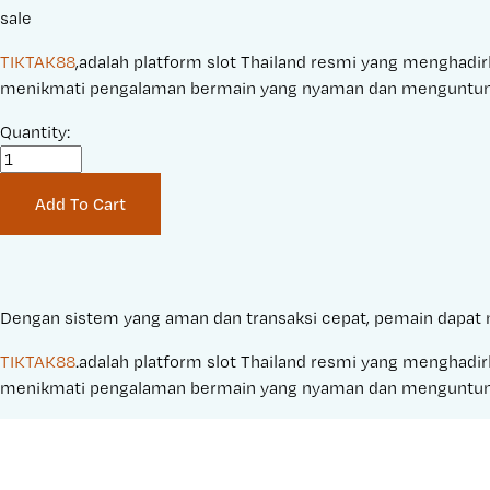
a
sale
r
l
i
TIKTAK88
,adalah platform slot Thailand resmi yang menghadir
e
g
menikmati pengalaman bermain yang nyaman dan menguntung
P
i
r
n
Quantity:
i
a
c
l
e
P
Add To Cart
:
r
i
c
e
Dengan sistem yang aman dan transaksi cepat, pemain dapa
:
TIKTAK88
.adalah platform slot Thailand resmi yang menghadir
menikmati pengalaman bermain yang nyaman dan menguntung