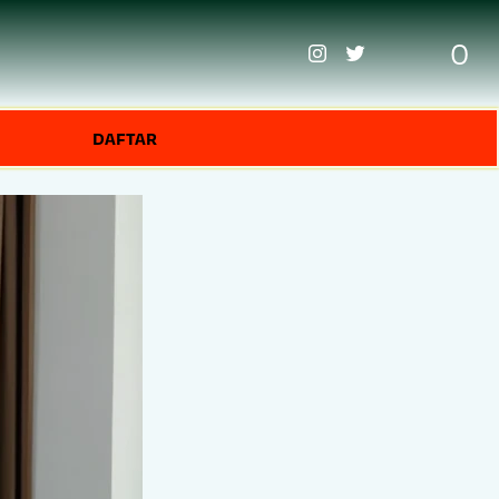
0
DAFTAR