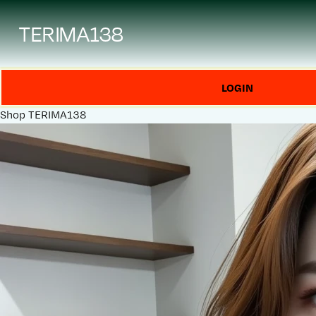
TERIMA138
LOGIN
Shop
TERIMA138