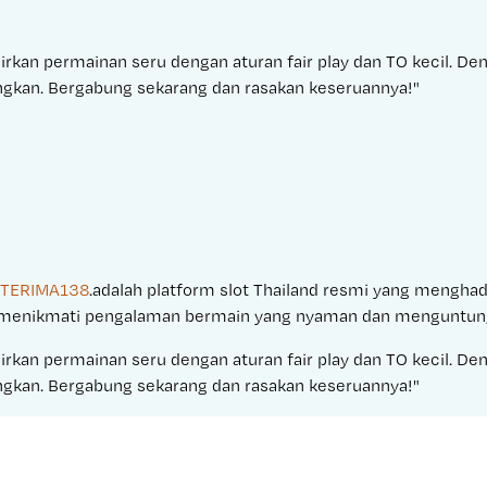
irkan permainan seru dengan aturan fair play dan TO kecil. De
kan. Bergabung sekarang dan rasakan keseruannya!"
TERIMA138
.adalah platform slot Thailand resmi yang menghadi
t menikmati pengalaman bermain yang nyaman dan menguntung
irkan permainan seru dengan aturan fair play dan TO kecil. De
kan. Bergabung sekarang dan rasakan keseruannya!"