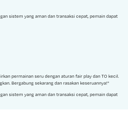
ngan sistem yang aman dan transaksi cepat, pemain dapat 
rkan permainan seru dengan aturan fair play dan TO kecil. 
kan. Bergabung sekarang dan rasakan keseruannya!"
ngan sistem yang aman dan transaksi cepat, pemain dapat 