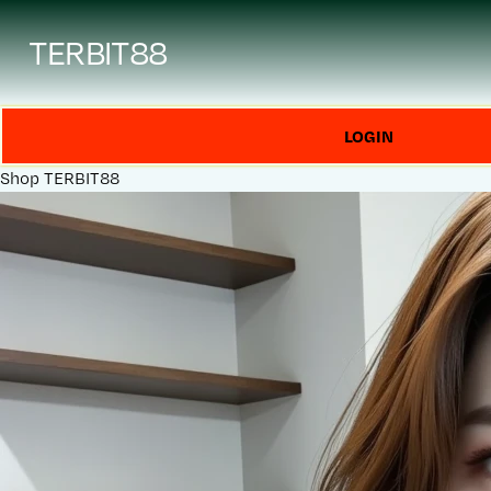
TERBIT88
LOGIN
Shop
TERBIT88