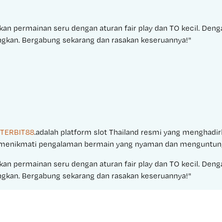
kan permainan seru dengan aturan fair play dan TO kecil. Den
kan. Bergabung sekarang dan rasakan keseruannya!"
TERBIT88
.adalah platform slot Thailand resmi yang menghadirk
t menikmati pengalaman bermain yang nyaman dan menguntung
kan permainan seru dengan aturan fair play dan TO kecil. Den
kan. Bergabung sekarang dan rasakan keseruannya!"