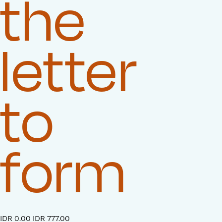
the
letter
to
form
S
IDR 0.00
O
IDR 777.00