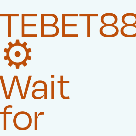
TEBET8
⚙️
Wait
for