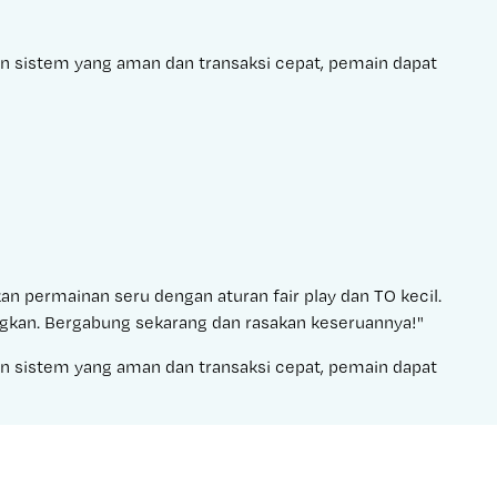
an sistem yang aman dan transaksi cepat, pemain dapat 
n permainan seru dengan aturan fair play dan TO kecil. 
kan. Bergabung sekarang dan rasakan keseruannya!"
an sistem yang aman dan transaksi cepat, pemain dapat 