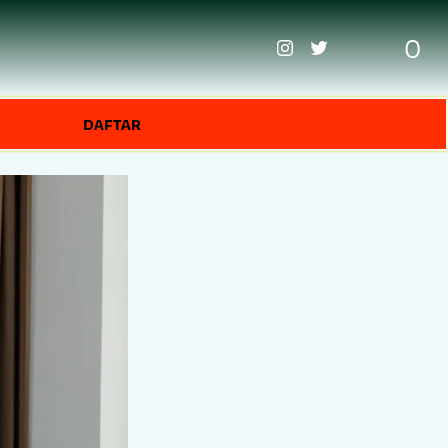
0
DAFTAR