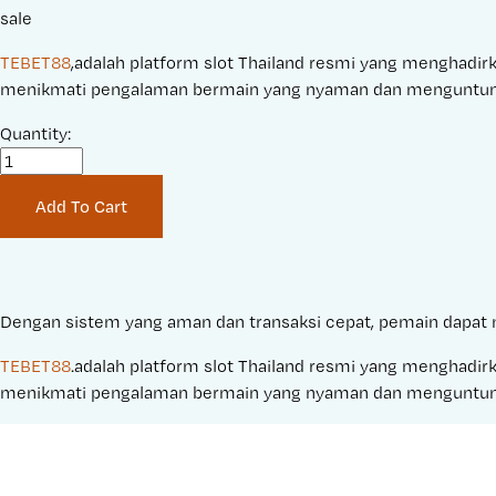
a
sale
r
l
i
TEBET88
,adalah platform slot Thailand resmi yang menghadir
e
g
menikmati pengalaman bermain yang nyaman dan menguntung
P
i
r
n
Quantity:
i
a
c
l
e
P
Add To Cart
:
r
i
c
e
Dengan sistem yang aman dan transaksi cepat, pemain dapa
:
TEBET88
.adalah platform slot Thailand resmi yang menghadir
menikmati pengalaman bermain yang nyaman dan menguntung