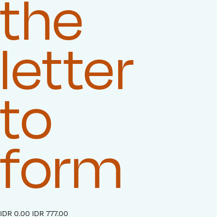
the
letter
to
form
S
IDR 0.00
O
IDR 777.00