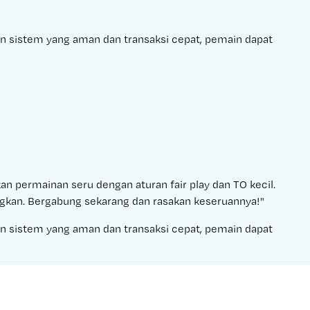
an sistem yang aman dan transaksi cepat, pemain dapat 
n permainan seru dengan aturan fair play dan TO kecil. 
kan. Bergabung sekarang dan rasakan keseruannya!"
an sistem yang aman dan transaksi cepat, pemain dapat 