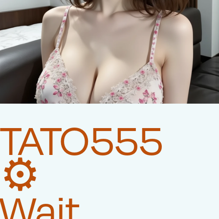
TATO555
⚙️
Wait