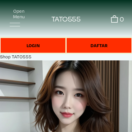
Open
Menu
TATO555
0
LOGIN
DAFTAR
Shop
TATO555