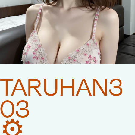
TARUHAN3
03
⚙️