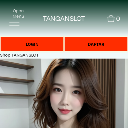
Open
Menu
TANGANSLOT
0
LOGIN
DAFTAR
Shop
TANGANSLOT