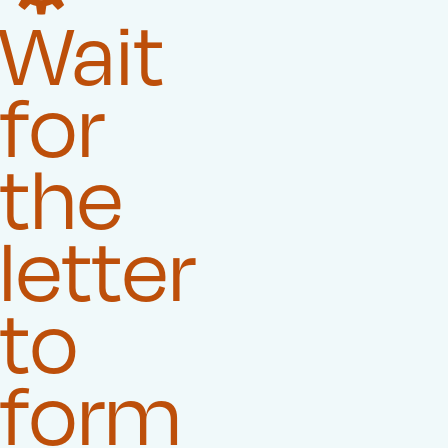
Wait
for
the
letter
to
form