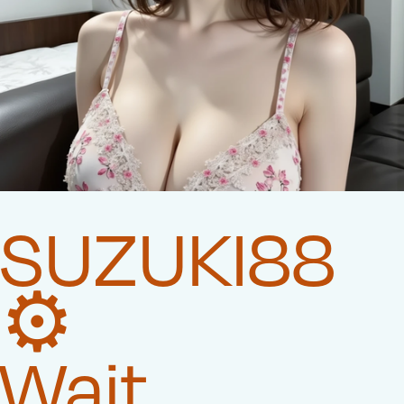
SUZUKI88
⚙️
Wait