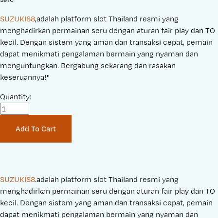
l
i
SUZUKI88
,adalah platform slot Thailand resmi yang 
e
g
menghadirkan permainan seru dengan aturan fair play dan TO 
P
i
kecil. Dengan sistem yang aman dan transaksi cepat, pemain 
r
n
dapat menikmati pengalaman bermain yang nyaman dan 
i
a
menguntungkan. Bergabung sekarang dan rasakan 
c
l
keseruannya!"
e
P
:
r
Quantity:
i
c
e
Add To Cart
:
SUZUKI88
.adalah platform slot Thailand resmi yang 
menghadirkan permainan seru dengan aturan fair play dan TO 
kecil. Dengan sistem yang aman dan transaksi cepat, pemain 
dapat menikmati pengalaman bermain yang nyaman dan 