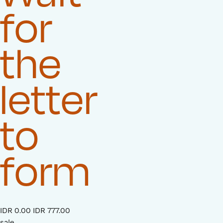
for
the
letter
to
form
S
IDR 0.00
O
IDR 777.00
a
sale
r