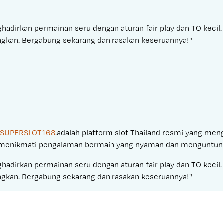
ghadirkan permainan seru dengan aturan fair play dan TO kecil
kan. Bergabung sekarang dan rasakan keseruannya!"
SUPERSLOT168
.adalah platform slot Thailand resmi yang meng
t menikmati pengalaman bermain yang nyaman dan menguntung
ghadirkan permainan seru dengan aturan fair play dan TO kecil
kan. Bergabung sekarang dan rasakan keseruannya!"