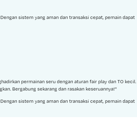
. Dengan sistem yang aman dan transaksi cepat, pemain dapat 
hadirkan permainan seru dengan aturan fair play dan TO kecil. 
kan. Bergabung sekarang dan rasakan keseruannya!"
. Dengan sistem yang aman dan transaksi cepat, pemain dapat 