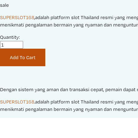
a
sale
r
l
i
SUPERSLOT168
,adalah platform slot Thailand resmi yang men
e
g
menikmati pengalaman bermain yang nyaman dan menguntung
P
i
r
n
Quantity:
i
a
c
l
e
P
Add To Cart
:
r
i
c
e
Dengan sistem yang aman dan transaksi cepat, pemain dapa
:
SUPERSLOT168
.adalah platform slot Thailand resmi yang men
menikmati pengalaman bermain yang nyaman dan menguntung