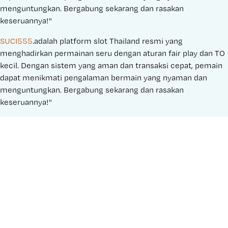
menguntungkan. Bergabung sekarang dan rasakan 
keseruannya!"
SUCI555
.adalah platform slot Thailand resmi yang 
menghadirkan permainan seru dengan aturan fair play dan TO 
kecil. Dengan sistem yang aman dan transaksi cepat, pemain 
dapat menikmati pengalaman bermain yang nyaman dan 
menguntungkan. Bergabung sekarang dan rasakan 
keseruannya!"
Made with 
SUCI555