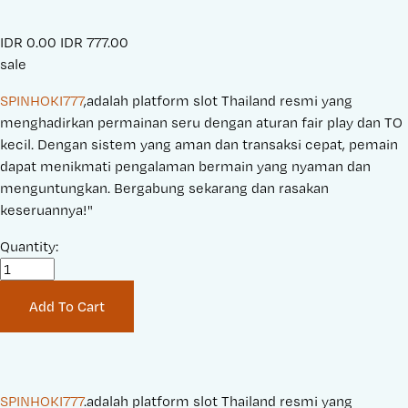
S
IDR 0.00
O
IDR 777.00
a
sale
r
l
i
SPINHOKI777
,adalah platform slot Thailand resmi yang 
e
g
menghadirkan permainan seru dengan aturan fair play dan TO 
P
i
kecil. Dengan sistem yang aman dan transaksi cepat, pemain 
r
n
dapat menikmati pengalaman bermain yang nyaman dan 
i
a
menguntungkan. Bergabung sekarang dan rasakan 
c
l
keseruannya!"
e
P
:
r
Quantity:
i
c
e
Add To Cart
:
SPINHOKI777
.adalah platform slot Thailand resmi yang 