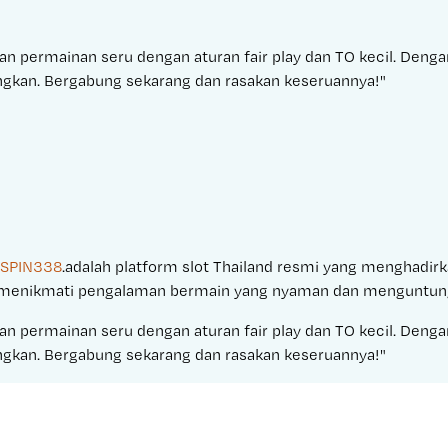
an permainan seru dengan aturan fair play dan TO kecil. Deng
kan. Bergabung sekarang dan rasakan keseruannya!"
SPIN338
.adalah platform slot Thailand resmi yang menghadirka
t menikmati pengalaman bermain yang nyaman dan menguntung
an permainan seru dengan aturan fair play dan TO kecil. Deng
kan. Bergabung sekarang dan rasakan keseruannya!"