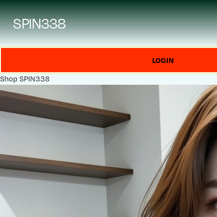
SPIN338
LOGIN
Shop
SPIN338