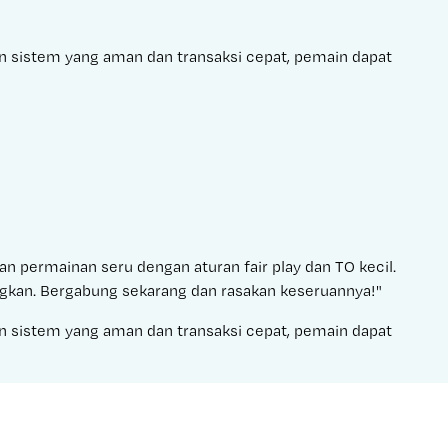
an sistem yang aman dan transaksi cepat, pemain dapat 
n permainan seru dengan aturan fair play dan TO kecil. 
kan. Bergabung sekarang dan rasakan keseruannya!"
an sistem yang aman dan transaksi cepat, pemain dapat 