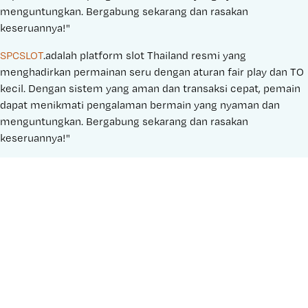
menguntungkan. Bergabung sekarang dan rasakan 
keseruannya!"
SPCSLOT
.adalah platform slot Thailand resmi yang 
menghadirkan permainan seru dengan aturan fair play dan TO 
kecil. Dengan sistem yang aman dan transaksi cepat, pemain 
dapat menikmati pengalaman bermain yang nyaman dan 
menguntungkan. Bergabung sekarang dan rasakan 
keseruannya!"
Made with 
SPCSLOT