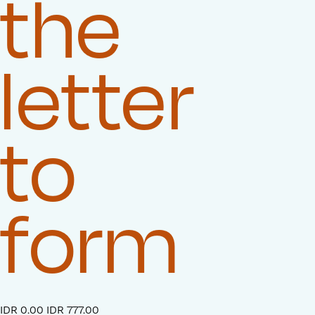
the
letter
to
form
S
IDR 0.00
O
IDR 777.00