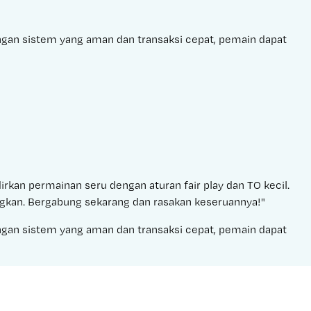
ngan sistem yang aman dan transaksi cepat, pemain dapat 
rkan permainan seru dengan aturan fair play dan TO kecil. 
kan. Bergabung sekarang dan rasakan keseruannya!"
ngan sistem yang aman dan transaksi cepat, pemain dapat 