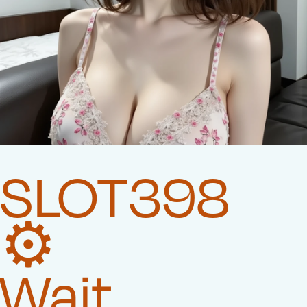
SLOT398
⚙️
Wait