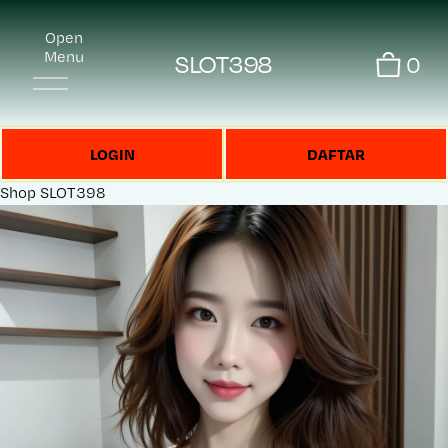
Open
Menu
SLOT398
0
LOGIN
DAFTAR
Shop
SLOT398