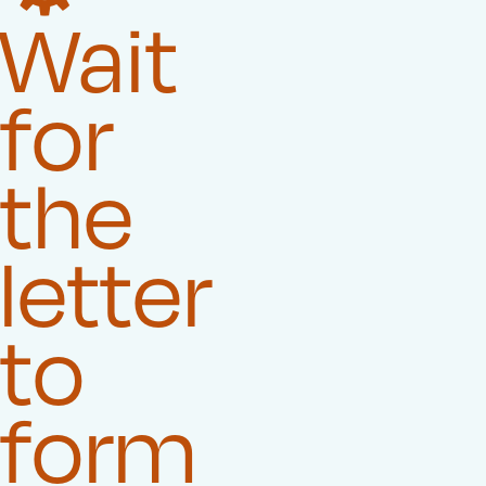
Wait
for
the
letter
to
form