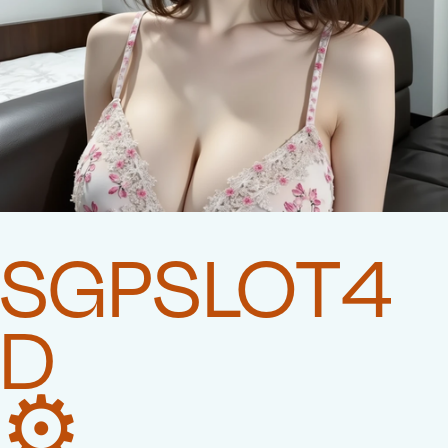
SGPSLOT4
D
⚙️